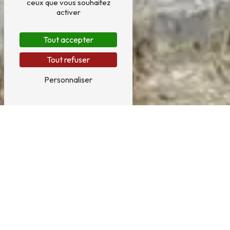
ceux que vous souhaitez
activer
Tout accepter
Tout refuser
Personnaliser
TRAVAUX PUBLICS PRÈS DE
TALAIS
Travaux publics à Talais : Castets
SAS, l'expertise à votre service
Située à Soulac-sur-Mer, Castets SAS est une
entreprise spécialisée dans les travaux publics à